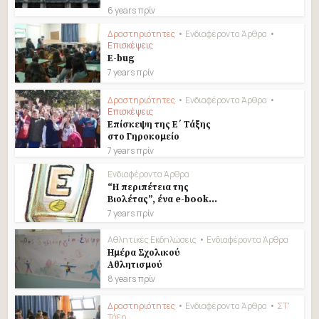
6 years πρίν
Δραστηριότητες
•
Ενδιαφέροντα Άρθρα
•
Επισκέψεις
E-bug
7 years πρίν
Δραστηριότητες
•
Ενδιαφέροντα Άρθρα
•
Επισκέψεις
Επίσκεψη της Ε΄ Τάξης
στο Γηροκομείο
7 years πρίν
Ενδιαφέροντα Άρθρα
“Η περιπέτεια της
Βιολέτας”, ένα e-book...
7 years πρίν
Αθλητικές Εκδηλώσεις
•
Ενδιαφέροντα Άρθρα
Ημέρα Σχολικού
Αθλητισμού
8 years πρίν
Δραστηριότητες
•
Ενδιαφέροντα Άρθρα
•
ΣΤ'
Τάξη