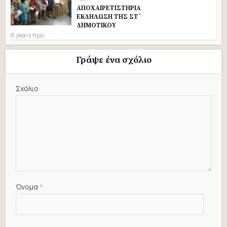
ΑΠΟΧΑΙΡΕΤΙΣΤΗΡΙΑ
ΕΚΔΗΛΩΣΗ ΤΗΣ ΣΤ΄
ΔΗΜΟΤΙΚΟΥ
8 years πρίν
Γράψε ένα σχόλιο
Σχόλιο
Όνομα
*