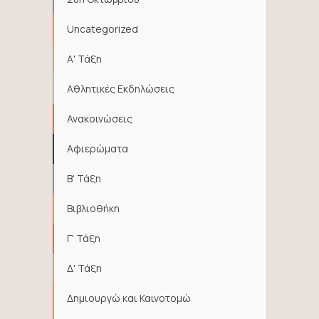
Uncategorized
Α' Τάξη
Αθλητικές Εκδηλώσεις
Ανακοινώσεις
Αφιερώματα
Β' Τάξη
Βιβλιοθήκη
Γ' Τάξη
Δ' Τάξη
Δημιουργώ και Καινοτομώ