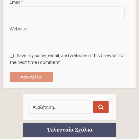
Email
*
Website
Save my name, email, and website in this browser for
the next time I comment.
Τελευταία Σχόλια