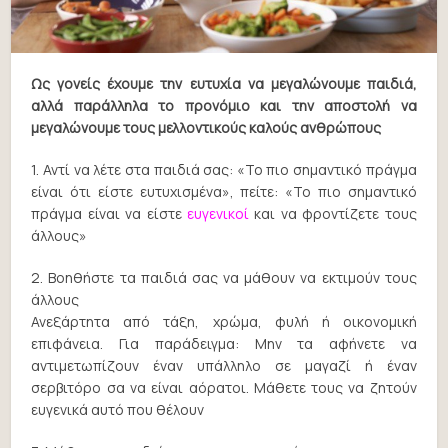
Ως γονείς έχουμε την ευτυχία να μεγαλώνουμε παιδιά,
αλλά παράλληλα το προνόμιο και την αποστολή να
μεγαλώνουμε τους μελλοντικούς καλούς ανθρώπους
1. Αντί να λέτε στα παιδιά σας: «Το πιο σημαντικό πράγμα
είναι ότι είστε ευτυχισμένα», πείτε: «Το πιο σημαντικό
πράγμα είναι να είστε
ευγενικοί
και να φροντίζετε τους
άλλους»
2. Βοηθήστε τα παιδιά σας να μάθουν να εκτιμούν τους
άλλους
Ανεξάρτητα από τάξη, χρώμα, φυλή ή οικονομική
επιφάνεια. Για παράδειγμα: Μην τα αφήνετε να
αντιμετωπίζουν έναν υπάλληλο σε μαγαζί ή έναν
σερβιτόρο σα να είναι αόρατοι. Μάθετε τους να ζητούν
ευγενικά αυτό που θέλουν