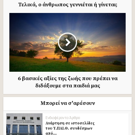
Τελικά, ο άνθρωπος γεννιέται ή γίνεται;
6 βασικές αξίες της ζωής που πρέπει να
διδάξουμε στα παιδιά μας
Μπορεί να σ'αρέσουν
Ενδιαφέροντα Άρθρα
Ανάρτηση σε ιστοσελίδες
του Υ.ΠΑΙ.Θ. συνδέσμων
από...