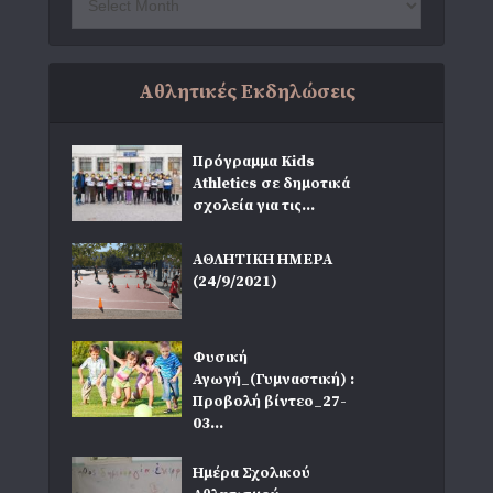
Αθλητικές Εκδηλώσεις
Πρόγραμμα Kids
Athletics σε δημοτικά
σχολεία για τις...
ΑΘΛΗΤΙΚΗ ΗΜΕΡΑ
(24/9/2021)
Φυσική
Αγωγή_(Γυμναστική) :
Προβολή βίντεο_27-
03...
Ημέρα Σχολικού