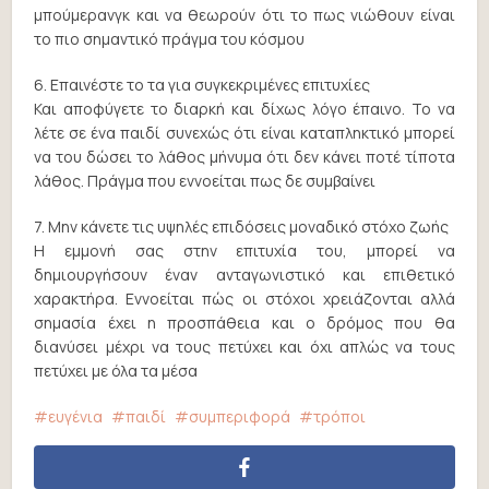
μπούμερανγκ και να θεωρούν ότι το πως νιώθουν είναι
το πιο σημαντικό πράγμα του κόσμου
6. Επαινέστε το τα για συγκεκριμένες επιτυχίες
Και αποφύγετε το διαρκή και δίχως λόγο έπαινο. Το να
λέτε σε ένα παιδί συνεχώς ότι είναι καταπληκτικό μπορεί
να του δώσει το λάθος μήνυμα ότι δεν κάνει ποτέ τίποτα
λάθος. Πράγμα που εννοείται πως δε συμβαίνει
7. Μην κάνετε τις υψηλές επιδόσεις μοναδικό στόχο ζωής
Η εμμονή σας στην επιτυχία του, μπορεί να
δημιουργήσουν έναν ανταγωνιστικό και επιθετικό
χαρακτήρα. Εννοείται πώς οι στόχοι χρειάζονται αλλά
σημασία έχει η προσπάθεια και ο δρόμος που θα
διανύσει μέχρι να τους πετύχει και όχι απλώς να τους
πετύχει με όλα τα μέσα
ευγένια
παιδί
συμπεριφορά
τρόποι