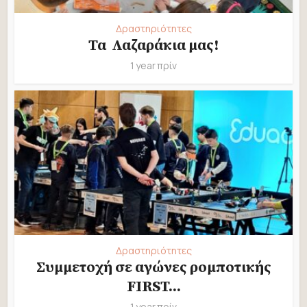
Δραστηριότητες
Τα Λαζαράκια μας!
1 year πρίν
Δραστηριότητες
Συμμετοχή σε αγώνες ρομποτικής
FIRST...
1 year πρίν