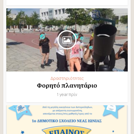
Δραστηριότητες
Φορητό πλανητάριο
1 year πρίν