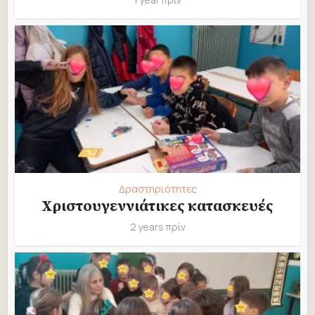
Δραστηριότητες
Χριστουγεννιάτικες κατασκευές
2 years πρίν