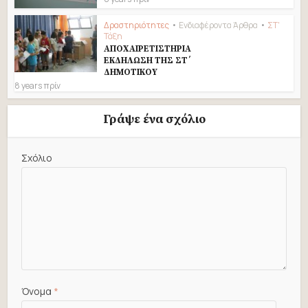
Δραστηριότητες
•
Ενδιαφέροντα Άρθρα
•
ΣΤ'
Τάξη
ΑΠΟΧΑΙΡΕΤΙΣΤΗΡΙΑ
ΕΚΔΗΛΩΣΗ ΤΗΣ ΣΤ΄
ΔΗΜΟΤΙΚΟΥ
8 years πρίν
Γράψε ένα σχόλιο
Σχόλιο
Όνομα
*