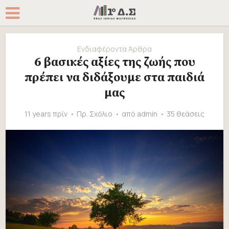
Ενδιαφέροντα Άρθρα
6 βασικές αξίες της ζωής που
πρέπει να διδάξουμε στα παιδιά
μας
11 years πρίν
Πρ. Σχόλιο
από
admin
35 θεάσεις