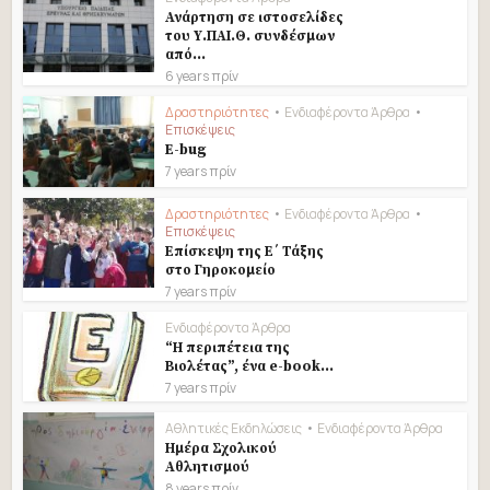
Ανάρτηση σε ιστοσελίδες
του Υ.ΠΑΙ.Θ. συνδέσμων
από...
6 years πρίν
Δραστηριότητες
•
Ενδιαφέροντα Άρθρα
•
Επισκέψεις
E-bug
7 years πρίν
Δραστηριότητες
•
Ενδιαφέροντα Άρθρα
•
Επισκέψεις
Επίσκεψη της Ε΄ Τάξης
στο Γηροκομείο
7 years πρίν
Ενδιαφέροντα Άρθρα
“Η περιπέτεια της
Βιολέτας”, ένα e-book...
7 years πρίν
Αθλητικές Εκδηλώσεις
•
Ενδιαφέροντα Άρθρα
Ημέρα Σχολικού
Αθλητισμού
8 years πρίν