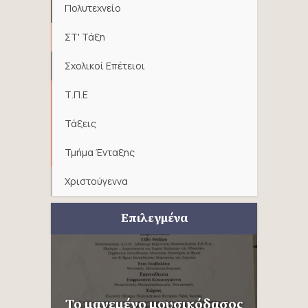
Πολυτεχνείο
ΣΤ' Τάξη
Σχολικοί Επέτειοι
Τ.Π.Ε
Τάξεις
Τμήμα Ένταξης
Χριστούγεννα
Επιλεγμένα
Το μαγεμένο μουσικόδασος