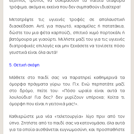
έξυπνος τρόπος να δοκιμάσουν τα παιδιά διάφορα
τρόφιμα, ακόμα κι εκείνα που δεν συμπαθούν ιδιαίτερα!
Μετατρέψτε τις υγιεινές τροφές σε απολαυστική
διασκέδαση. Αντί για παγωτό, καραμέλες ή πατατάκια,
δώστε του μια φέτα καρπούζι, σπιτικό χυμό πορτοκάλι ή
βατόμουρα με γιαούρτι. Μιλήστε μαζί του για τις υγιεινές
διατροφικές επιλογές και μην ξεχάσετε να τονίσετε πόσο
γευστικά είναι όλα αυτά!
5. Θετική σκέψη
Μάθετε στο παιδί σας να παρατηρεί καθημερινά τα
όμορφα πράγματα γύρω του. Π.χ. Ενώ περπατάτε μαζί
στο δρόμο, πείτε του: «Πόσο ωραία είναι αυτά τα
λουλούδια! Για δες? δεν μυρίζουν υπέροχα; Κοίτα τι
όμορφη που είναι η γειτονιά μας!».
Καθιερώστε μια νέα «τελετουργία» λίγο πριν από τον
ύπνο. Ζητήστε από το παιδί σας να κατονομάσει όλα αυτά
για τα οποία αισθάνεται ευγνωμοσύνη, και προσπαθήστε