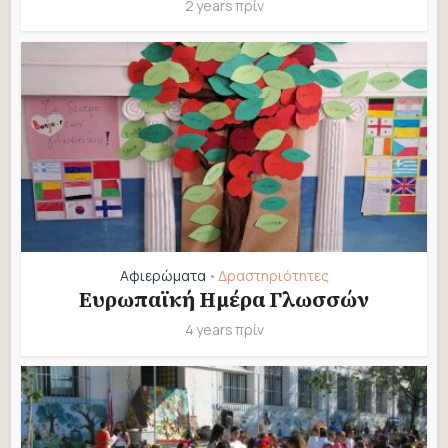
2 years πρίν
Αφιερώματα
Δραστηριότητες
•
Ευρωπαϊκή Ημέρα Γλωσσών
4 years πρίν