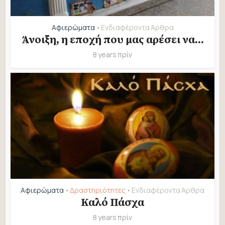
Αφιερώματα
Ενδιαφέροντα Άρθρα
•
Άνοιξη, η εποχή που μας αρέσει να...
8 years πρίν
Αφιερώματα
Δραστηριότητες
Ενδιαφέροντα Άρθρα
•
•
Καλό Πάσχα
8 years πρίν