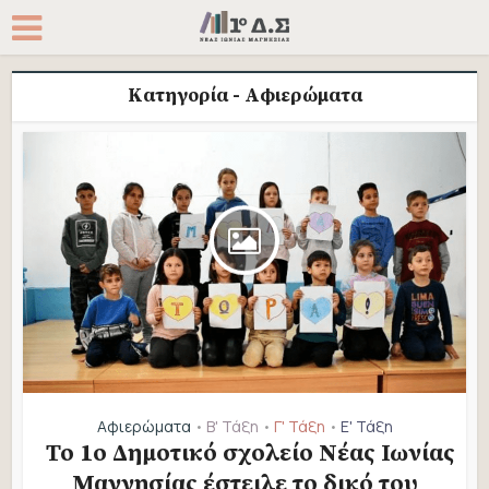
Κατηγορία - Αφιερώματα
Αφιερώματα
Β' Τάξη
Γ' Τάξη
Ε' Τάξη
•
•
•
Το 1ο Δημοτικό σχολείο Νέας Ιωνίας
Μαγνησίας έστειλε το δικό του