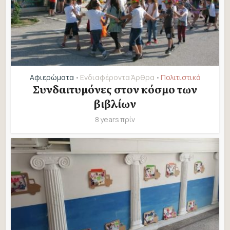
Αφιερώματα
Ενδιαφέροντα Άρθρα
Πολιτιστικά
•
•
Συνδαιτυμόνες στον κόσμο των
βιβλίων
8 years πρίν