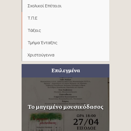
Σχολικοί Επέτειοι
Τ.Π.Ε
Τάξεις
Τμήμα Ένταξης
Χριστούγεννα
Επιλεγμένα
Το μαγεμένο μουσικόδασος