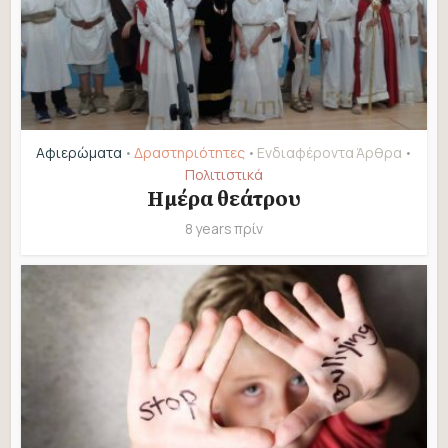
Αφιερώματα
Δραστηριότητες
Ενδιαφέροντα Άρθρα
•
•
•
Πολιτιστικά
Ημέρα θεάτρου
8 years πρίν