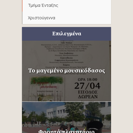
Τμήμα Ένταξης
Χριστούγεννα
Επιλεγμένα
Το μαγεμένο μουσικόδασος
Φορητό πλανητάριο