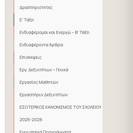
Δραστηριότητες
Ε' Τάξη
Ενδιαφέρομαι και Ενεργώ – Β' Τάξη
Ενδιαφέροντα Άρθρα
Επισκέψεις
Εργ. Δεξιοτήτων – Γενικά
Εργασίες Μαθητών
Εργαστήριο Δεξιοτήτων
ΕΣΩΤΕΡΙΚΟΣ ΚΑΝΟΝΙΣΜΟΣ ΤΟΥ ΣΧΟΛΕΙΟΥ
2025-2026
Ευρωπαϊκά Προγράμματα