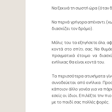
Να ξεκινά τη σωστή ώρα (όταν δ
Να περνά γρήγορα απέναντι (χω
διασχίζει τον δρόμο).
Μόλις του τα εξηγήσετε όλα, αφ
κοντά στο σπίτι σας. Να θυμάσ
πραγματικά έτοιμο να διασχ
ενήλικας θα είναι κοντά του.
Τα περισσότερα ατυχήματα γίνο
συνοδεύεται από ενήλικα. Προ
κάποιον άλλο γονέα για να πάρε
εσείς οι ίδιοι. Επιλέξτε την π
με το παιδί σας πολλές φορές.