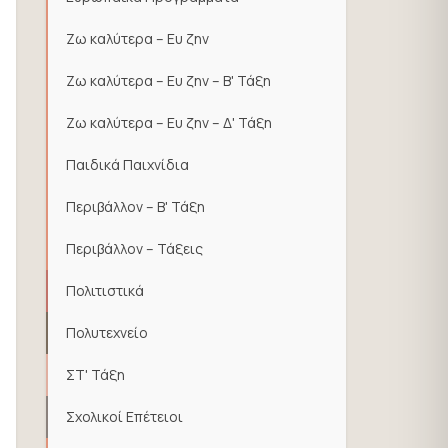
Ζω καλύτερα – Ευ ζην
Ζω καλύτερα – Ευ ζην – Β' Τάξη
Ζω καλύτερα – Ευ ζην – Δ' Τάξη
Παιδικά Παιχνίδια
Περιβάλλον – Β' Τάξη
Περιβάλλον – Τάξεις
Πολιτιστικά
Πολυτεχνείο
ΣΤ' Τάξη
Σχολικοί Επέτειοι