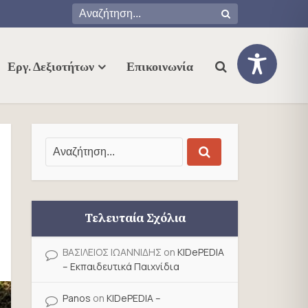
Εργ. Δεξιοτήτων
Επικοινωνία
Τελευταία Σχόλια
ΒΑΣΙΛΕΙΟΣ ΙΩΑΝΝΙΔΗΣ
on
KIDePEDIA
– Εκπαιδευτικά Παιχνίδια
Panos
on
KIDePEDIA –