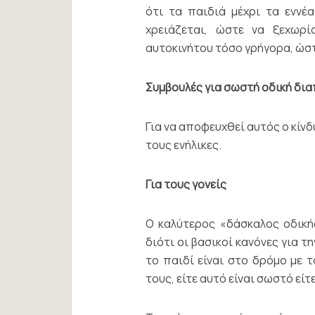
ότι τα παιδιά μέχρι τα εννέ
χρειάζεται, ώστε να ξεχωρί
αυτοκινήτου τόσο γρήγορα, ώστ
Συμβουλές για σωστή οδική δι
Για να αποφευχθεί αυτός ο κίνδ
τους ενήλικες.
Για τους γονείς
Ο καλύτερος «δάσκαλος οδικής
διότι οι βασικοί κανόνες για τ
το παιδί είναι στο δρόμο με 
τους, είτε αυτό είναι σωστό είτε