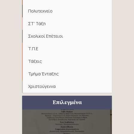
Πολυτεχνείο
ΣΤ' Τάξη
Σχολικοί Επέτειοι
Τ.Π.Ε
Τάξεις
Τμήμα Ένταξης
Χριστούγεννα
Επιλεγμένα