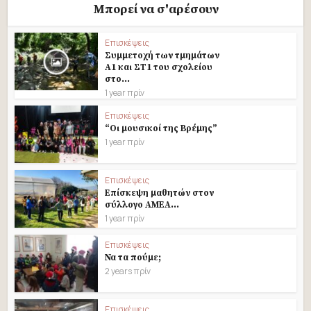
Μπορεί να σ'αρέσουν
Επισκέψεις
Συμμετοχή των τμημάτων
Α1 και ΣΤ1 του σχολείου
στο...
1 year πρίν
Επισκέψεις
“Οι μουσικοί της Βρέμης”
1 year πρίν
Επισκέψεις
Επίσκεψη μαθητών στον
σύλλογο ΑΜΕΑ...
1 year πρίν
Επισκέψεις
Να τα πούμε;
2 years πρίν
Επισκέψεις