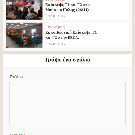
Επίσκεψη Γ1 και Γ2 στο
Μουσείο Πόλης (26/11)
2 years πρίν
Επισκέψεις
Εκπαιδευτική Επίσκεψη Γ1
και Γ2 στην ΕΒΟΛ.
2 years πρίν
Γράψε ένα σχόλιο
Σχόλιο