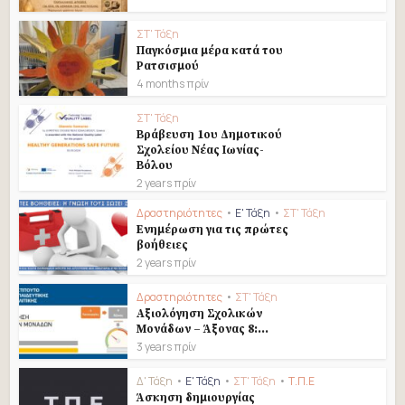
ΣΤ' Τάξη
Παγκόσμια μέρα κατά του
Ρατσισμού
4 months πρίν
ΣΤ' Τάξη
Βράβευση 1ου Δημοτικού
Σχολείου Νέας Ιωνίας-
Βόλου
2 years πρίν
Δραστηριότητες
•
Ε' Τάξη
•
ΣΤ' Τάξη
Eνημέρωση για τις πρώτες
βοήθειες
2 years πρίν
Δραστηριότητες
•
ΣΤ' Τάξη
Αξιολόγηση Σχολικών
Μονάδων – Άξονας 8:...
3 years πρίν
Δ' Τάξη
•
Ε' Τάξη
•
ΣΤ' Τάξη
•
Τ.Π.Ε
Άσκηση δημιουργίας