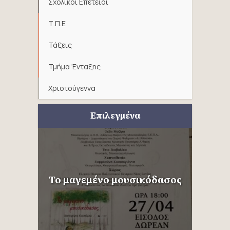
Σχολικοί Επέτειοι
Τ.Π.Ε
Τάξεις
Τμήμα Ένταξης
Χριστούγεννα
Επιλεγμένα
Το μαγεμένο μουσικόδασος