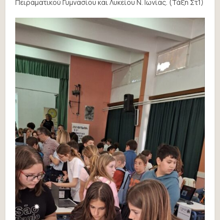
Πειραματικού Γυμνασίου και Λυκείου Ν. Ιωνίας. (Τάξη Στ1)