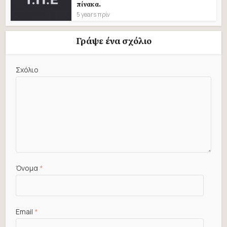
πίνακα.
5 years πρίν
Γράψε ένα σχόλιο
Σχόλιο
Όνομα
*
Email
*