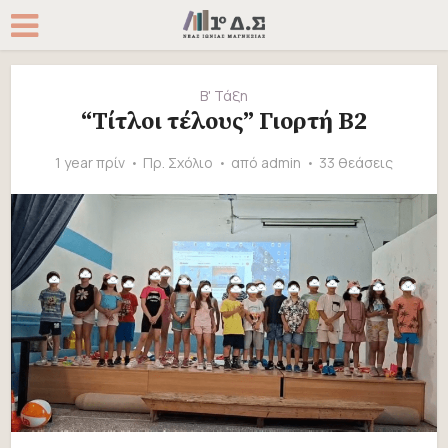
Β' Τάξη
“Τίτλοι τέλους” Γιορτή Β2
1 year πρίν
Πρ. Σχόλιο
από
admin
33 θεάσεις