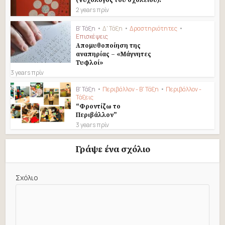
2 years πρίν
Β' Τάξη
•
Δ' Τάξη
•
Δραστηριότητες
•
Επισκέψεις
Απομυθοποίηση της
αναπηρίας – «Μάγνητες
Τυφλοί»
3 years πρίν
Β' Τάξη
•
Περιβάλλον - Β' Τάξη
•
Περιβάλλον -
Τάξεις
“Φροντίζω το
Περιβάλλον”
3 years πρίν
Γράψε ένα σχόλιο
Σχόλιο