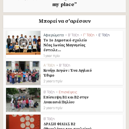
my place”
Μπορεί να σ'αρέσουν
Αφιερώματα
•
Β' Τάξη
•
Γ' Τάξη
•
Ε' Τάξη
Το 1ο Δημοτικό σχολείο
Νέας Ιωνίας Μαγνησίας
έστειλε...
1 year πρίν
Α' Τάξη
•
Β' Τάξη
Κυνήγι Αυγών : Ένα Αγγλικό
Έθιμο
2 years πρίν
Β' Τάξη
•
Επισκέψεις
Επίσκεψη Β1 και Β2 στην
Ανακασιά Πηλίου
2 years πρίν
Β' Τάξη
ΔΡΑΣΗ ΦΙΛΙΑΣ Β2
(Ψυχολόγος του σχολείου).