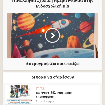
Πανελλήνια Σχολική Ημέρα Ενάντια στην
Ενδοσχολική Βία
Αστρογραφίζω και φωτίζω
Μπορεί να σ'αρέσουν
ΣΤ' Τάξη
15ο Φεστιβάλ Ψηφιακής
Δημιουργίας
3 months πρίν