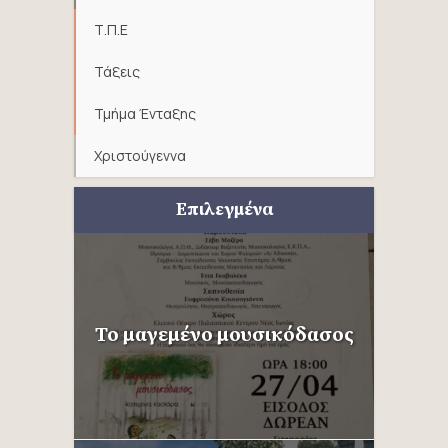
Τ.Π.Ε
Τάξεις
Τμήμα Ένταξης
Χριστούγεννα
Επιλεγμένα
Το μαγεμένο μουσικόδασος