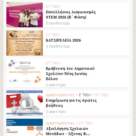
ΣΤ' Τάξη
Πανελλήνιος Διαγωνισμός
STEM 2026 (B΄ Φάση)
3 months πρίν
ΣΤ' Τάξη
ΚΑΤΣΙΡΕΛΕΙΑ 2026
4 months πρίν
ΣΤ' Τάξη
Βράβευση 1ου Δημοτικού
Σχολείου Νέας Ιωνίας-
Βόλου
2 years πρίν
Δραστηριότητες
•
Ε' Τάξη
•
ΣΤ' Τάξη
Eνημέρωση για τις πρώτες
βοήθειες
2 years πρίν
Δραστηριότητες
•
ΣΤ' Τάξη
Αξιολόγηση Σχολικών
Μονάδων – Άξονας 8:...