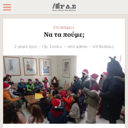
Επισκέψεις
Να τα πούμε;
2 years πρίν
Πρ. Σχόλιο
από
admin
49 θεάσεις