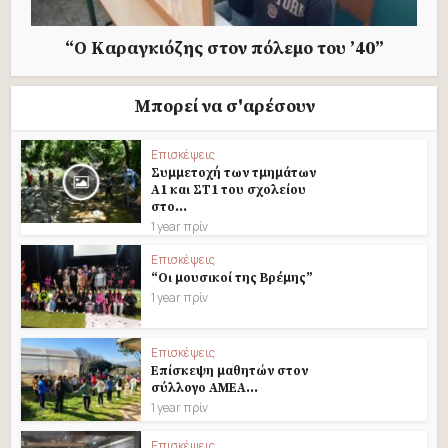
“Ο Καραγκιόζης στον πόλεμο του ’40”
Μπορεί να σ'αρέσουν
Επισκέψεις
Συμμετοχή των τμημάτων
Α1 και ΣΤ1 του σχολείου
στο...
1 year πρίν
Επισκέψεις
“Οι μουσικοί της Βρέμης”
1 year πρίν
Επισκέψεις
Επίσκεψη μαθητών στον
σύλλογο ΑΜΕΑ...
1 year πρίν
Επισκέψεις