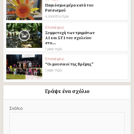
Παγκόσμια μέρα κατά του
Ρατσισμού
4 months πρίν
Επισκέψεις
Συμμετοχή των τμημάτων
Α1 και ΣΤ1 του σχολείου
στο...
1 year πρίν
Επισκέψεις
“Οι μουσικοί της Βρέμης”
1 year πρίν
Γράψε ένα σχόλιο
Σχόλιο