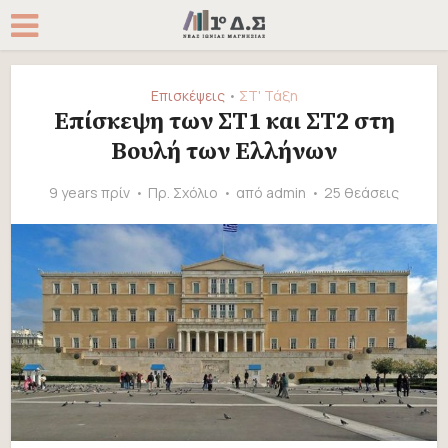
Επισκέψεις
ΣΤ' Τάξη
•
Επίσκεψη των ΣΤ1 και ΣΤ2 στη
Βουλή των Ελλήνων
9 years πρίν
Πρ. Σχόλιο
από
admin
25 θεάσεις