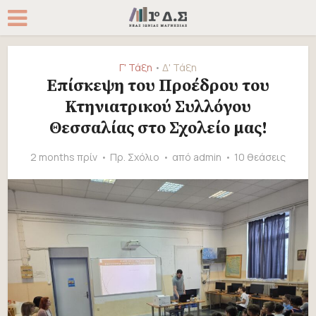
Γ' Τάξη
Δ' Τάξη
•
Επίσκεψη του Προέδρου του
Κτηνιατρικού Συλλόγου
Θεσσαλίας στο Σχολείο μας!
2 months πρίν
Πρ. Σχόλιο
από
admin
10 θεάσεις