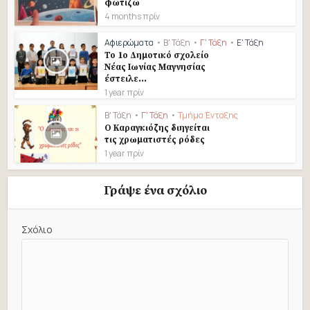
φωτίζω
4 months πρίν
Αφιερώματα
•
Β' Τάξη
•
Γ' Τάξη
•
Ε' Τάξη
Το 1ο Δημοτικό σχολείο
Νέας Ιωνίας Μαγνησίας
έστειλε...
1 year πρίν
Β' Τάξη
•
Γ' Τάξη
•
Τμήμα Ένταξης
Ο Καραγκιόζης διηγείται
τις χρωματιστές ρόδες
1 year πρίν
Γράψε ένα σχόλιο
Σχόλιο