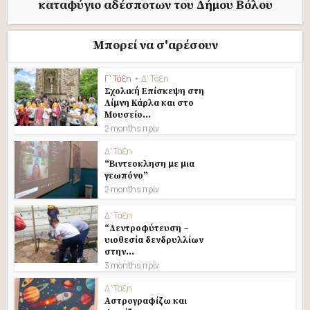
καταφύγιο αδέσποτων του Δήμου Βόλου
Μπορεί να σ'αρέσουν
Γ' Τάξη
•
Δ' Τάξη
Σχολική Επίσκεψη στη
Λίμνη Κάρλα και στο
Μουσείο...
2 months πρίν
Δ' Τάξη
“Βιντεοκληση με μια
γεωπόνο”
2 months πρίν
Δ' Τάξη
“Δεντροφύτευση –
υιοθεσία δενδρυλλίων
στην...
3 months πρίν
Δ' Τάξη
Αστρογραφίζω και