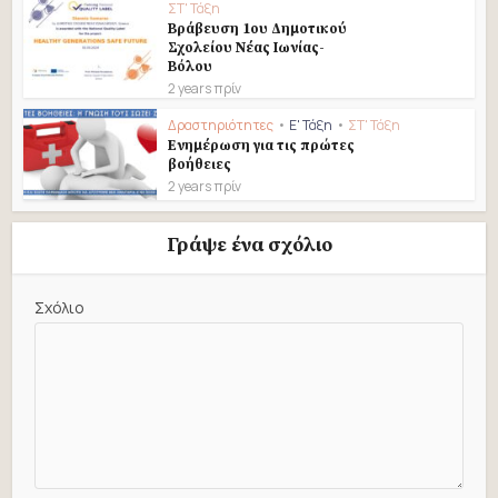
ΣΤ' Τάξη
Βράβευση 1ου Δημοτικού
Σχολείου Νέας Ιωνίας-
Βόλου
2 years πρίν
Δραστηριότητες
•
Ε' Τάξη
•
ΣΤ' Τάξη
Eνημέρωση για τις πρώτες
βοήθειες
2 years πρίν
Γράψε ένα σχόλιο
Σχόλιο