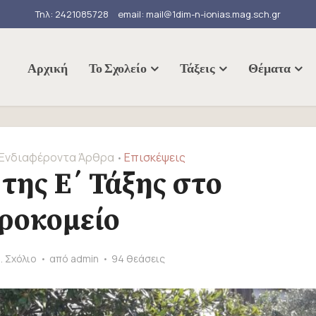
Τηλ: 2421085728
email: mail@1dim-n-ionias.mag.sch.gr
Αρχική
Το Σχολείο
Τάξεις
Θέματα
Ενδιαφέροντα Άρθρα
Επισκέψεις
•
της Ε΄ Τάξης στο
ροκομείο
. Σχόλιο
από
admin
94 θεάσεις