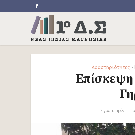
Δραστηριότητες
•
Επίσκεψη 
Γη
7 years πρίν
Πρ