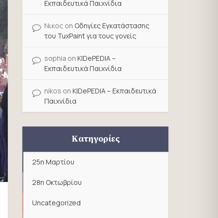
Εκπαιδευτικά Παιχνίδια
Νικος
on
Οδηγίες Εγκατάστασης
του TuxPaint για τους γονείς
sophia
on
KIDePEDIA –
Εκπαιδευτικά Παιχνίδια
nikos
on
KIDePEDIA – Εκπαιδευτικά
Παιχνίδια
Κατηγορίες
25η Μαρτίου
28η Οκτωβρίου
Uncategorized