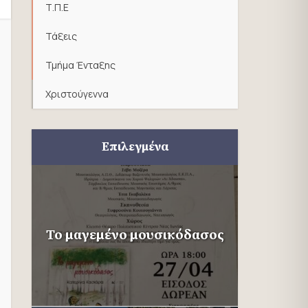
Τ.Π.Ε
Τάξεις
Τμήμα Ένταξης
Χριστούγεννα
Επιλεγμένα
Το μαγεμένο μουσικόδασος