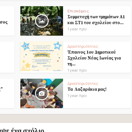
Επισκέψεις
Συμμετοχή των τμημάτων Α1
ασος
και ΣΤ1 του σχολείου στο...
1 year πρίν
Δραστηριότητες
Έπαινος 1ου Δημοτικού
Σχολείου Νέας Ιωνίας για
τη...
1 year πρίν
Δραστηριότητες
ς”
Τα Λαζαράκια μας!
1 year πρίν
άψε ένα σχόλιο