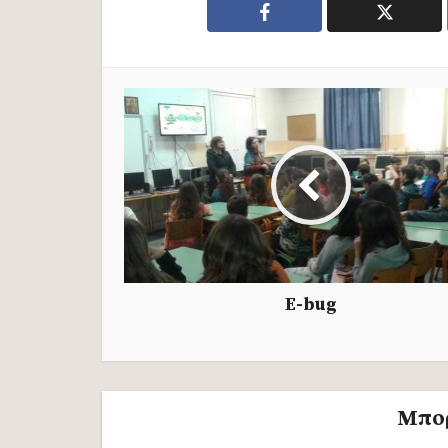
E-bug
Μπορ