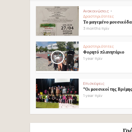
Ανακοινώσεις
•
Δραστηριότητες
Το μαγεμένο μουσικόδ
3 months πρίν
Δραστηριότητες
Φορητό πλανητάριο
1 year πρίν
Επισκέψεις
“Οι μουσικοί της Βρέμη
1 year πρίν
Γρ