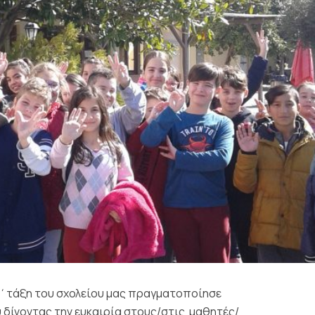
Ε΄τάξη του σχολείου μας πραγματοποίησε
 δίνοντας την ευκαιρία στους/στις μαθητές/