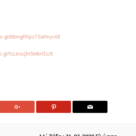
goo.gl/BBmgR5psT5aYmyvX8
o.gl/fcLknsj3n5MkH3JJ9