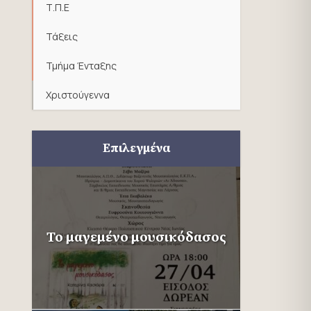
Τ.Π.Ε
Τάξεις
Τμήμα Ένταξης
Χριστούγεννα
Επιλεγμένα
Το μαγεμένο μουσικόδασος