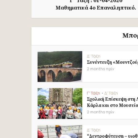
Γ΄ Τάξη : 01-04-2020
Μαθηματικά 4ο Επαναληπτικό.
Μπορ
Δ' Τάξη
Συνέντευξη «Μουντζού
2 months πρίν
Γ' Τάξη
Δ' Τάξη
•
Σχολική Επίσκεψη στη 
Κάρλα και στο Μουσείο.
2 months πρίν
Δ' Τάξη
“Δεντροφύτευση – υιοθ