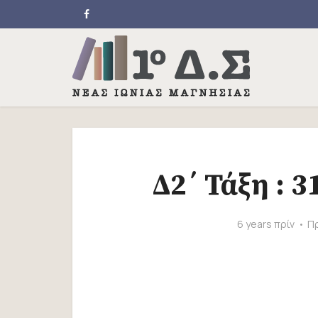
Δ2΄ Τάξη : 
6 years πρίν
Πρ