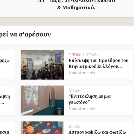
Α1΄ Τάξη : 31-03-2020 Γλώσσα
& Μαθηματικά.
εί να σ'αρέσουν
Γ' Τάξη
Δ' Τάξη
•
ρης»
Επίσκεψη του Προέδρου του
Κτηνιατρικού Συλλόγου...
2 months πρίν
Δ' Τάξη
Λίμνη
“Βιντεοκληση με μια
..
γεωπόνο”
2 months πρίν
Δ' Τάξη
εσία
Αστρογραφίζω και φωτίζω