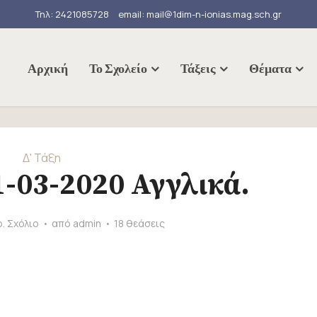
Τηλ: 2421085728
email: mail@1dim-n-ionias.mag.sch.gr
Αρχική
Το Σχολείο
Τάξεις
Θέματα
Δ' Τάξη
31-03-2020 Αγγλικά.
. Σχόλιο
από
admin
18 θεάσεις