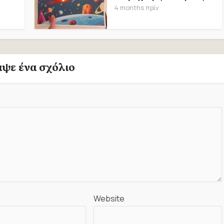
4 months πρίν
άψε ένα σχόλιο
Website