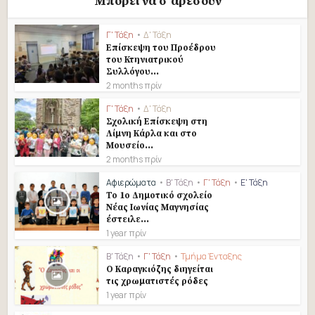
Μπορεί να σ'αρέσουν
Γ' Τάξη
•
Δ' Τάξη
Επίσκεψη του Προέδρου
του Κτηνιατρικού
Συλλόγου...
2 months πρίν
Γ' Τάξη
•
Δ' Τάξη
Σχολική Επίσκεψη στη
Λίμνη Κάρλα και στο
Μουσείο...
2 months πρίν
Αφιερώματα
•
Β' Τάξη
•
Γ' Τάξη
•
Ε' Τάξη
Το 1ο Δημοτικό σχολείο
Νέας Ιωνίας Μαγνησίας
έστειλε...
1 year πρίν
Β' Τάξη
•
Γ' Τάξη
•
Τμήμα Ένταξης
Ο Καραγκιόζης διηγείται
τις χρωματιστές ρόδες
1 year πρίν