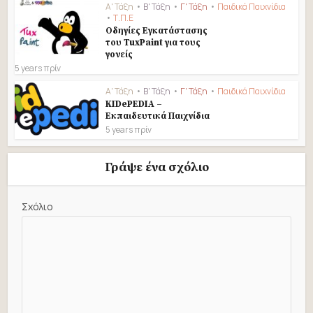
Α' Τάξη
•
Β' Τάξη
•
Γ' Τάξη
•
Παιδικά Παιχνίδια
•
Τ.Π.Ε
Οδηγίες Εγκατάστασης
του TuxPaint για τους
γονείς
5 years πρίν
Α' Τάξη
•
Β' Τάξη
•
Γ' Τάξη
•
Παιδικά Παιχνίδια
KIDePEDIA –
Εκπαιδευτικά Παιχνίδια
5 years πρίν
Γράψε ένα σχόλιο
Σχόλιο