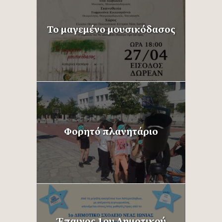
Το μαγεμένο μουσικόδασος
Φορητό πλανητάριο
Έπαινος 1ου Δημοτικού