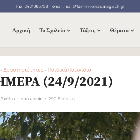
Τηλ: 2421085728
email: mail@1dim-n-ionias.mag.sch.gr
Αρχική
Το Σχολείο
Τάξεις
Θέματα
Δραστηριότητες
Παιδικά Παιχνίδια
•
•
ΜΕΡΑ (24/9/2021)
 Σχόλιο
από
admin
290 θεάσεις