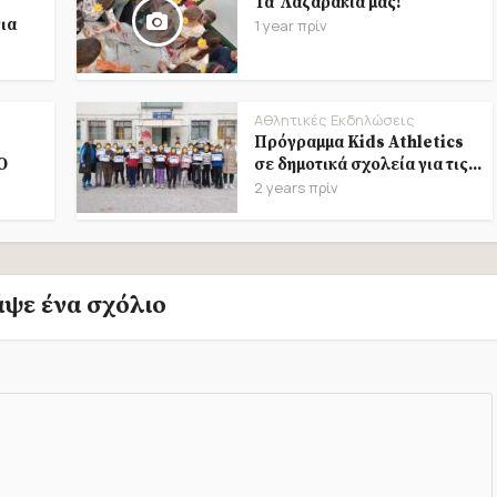
Τα Λαζαράκια μας!
ια
1 year πρίν
Αθλητικές Εκδηλώσεις
Πρόγραμμα Kids Athletics
O
σε δημοτικά σχολεία για τις...
2 years πρίν
άψε ένα σχόλιο