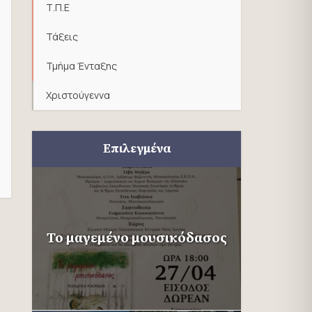
Τ.Π.Ε
Τάξεις
Τμήμα Ένταξης
Χριστούγεννα
Επιλεγμένα
Το μαγεμένο μουσικόδασος