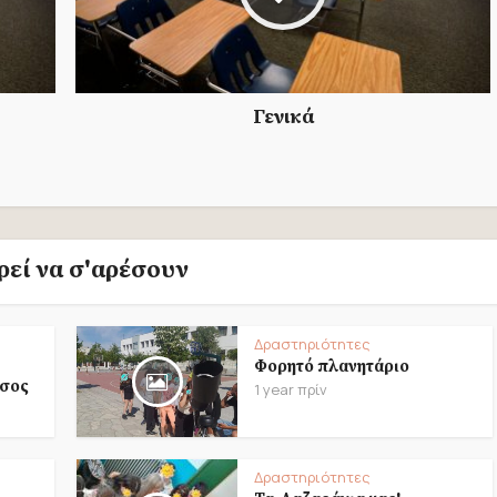
Γενικά
εί να σ'αρέσουν
Δραστηριότητες
Φορητό πλανητάριο
ασος
1 year πρίν
Δραστηριότητες