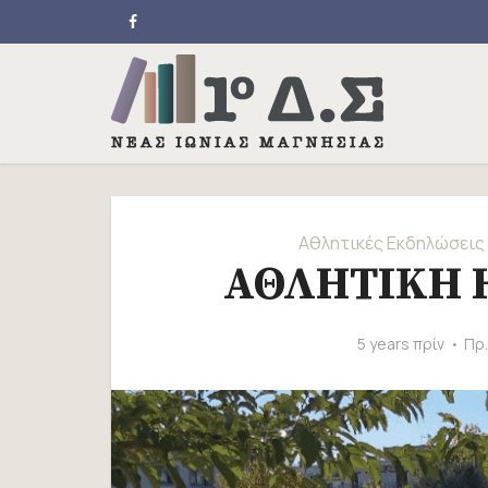
Αθλητικές Εκδηλώσεις
ΑΘΛΗΤΙΚΗ Η
5 years πρίν
Πρ.