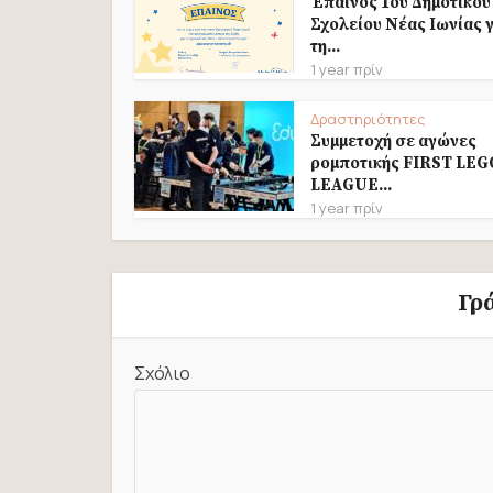
Έπαινος 1ου Δημοτικού
Σχολείου Νέας Ιωνίας γ
τη...
1 year πρίν
Δραστηριότητες
Συμμετοχή σε αγώνες
ρομποτικής FIRST LEG
LEAGUE...
1 year πρίν
Γρ
Σχόλιο