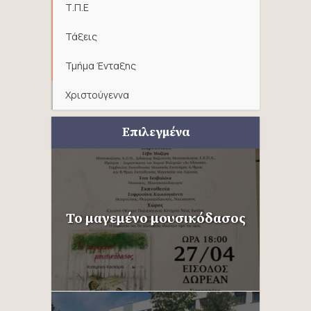
Τ.Π.Ε
Τάξεις
Τμήμα Ένταξης
Χριστούγεννα
Επιλεγμένα
Το μαγεμένο μουσικόδασος