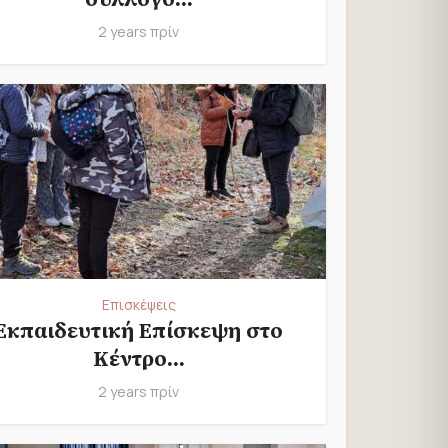
2 years πρίν
Επισκέψεις
Εκπαιδευτική Επίσκεψη στο
Κέντρο...
2 years πρίν