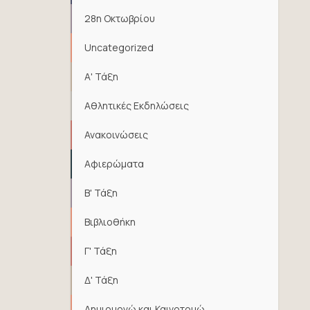
28η Οκτωβρίου
Uncategorized
Α' Τάξη
Αθλητικές Εκδηλώσεις
Ανακοινώσεις
Αφιερώματα
Β' Τάξη
Βιβλιοθήκη
Γ' Τάξη
Δ' Τάξη
Δημιουργώ και Καινοτομώ