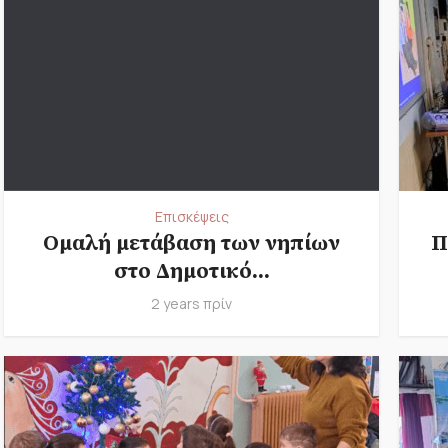
Επισκέψεις
Ομαλή μετάβαση των νηπίων
Π
στο Δημοτικό...
2 years πρίν