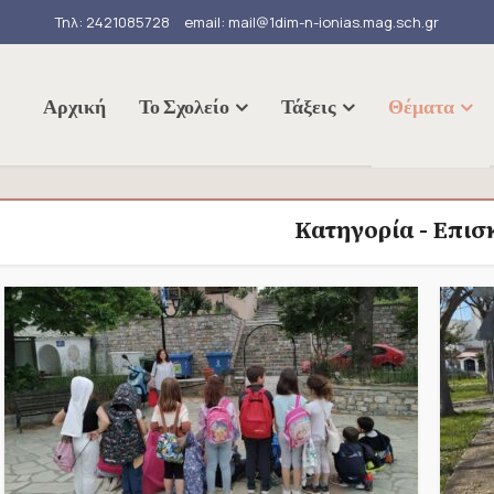
Τηλ: 2421085728
email: mail@1dim-n-ionias.mag.sch.gr
Αρχική
Το Σχολείο
Τάξεις
Θέματα
Κατηγορία - Επισ