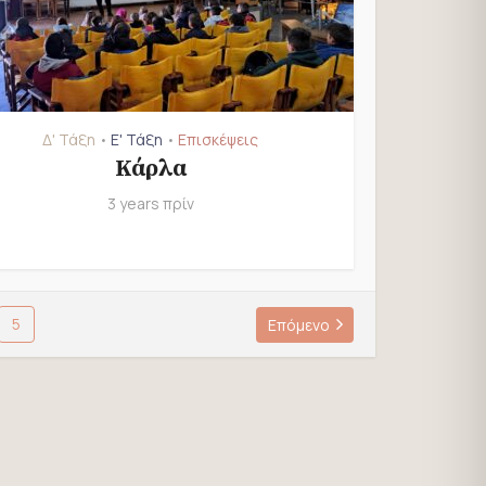
Δ' Τάξη
Ε' Τάξη
Επισκέψεις
•
•
Κάρλα
3 years πρίν
5
Επόμενο