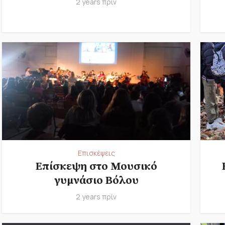
2 years πρίν
Επισκέψεις
Επίσκεψη στο Μουσικό
γυμνάσιο Βόλου
2 years πρίν