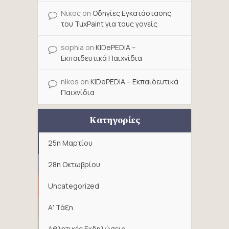
Νικος
on
Οδηγίες Εγκατάστασης
του TuxPaint για τους γονείς
sophia
on
KIDePEDIA –
Εκπαιδευτικά Παιχνίδια
nikos
on
KIDePEDIA – Εκπαιδευτικά
Παιχνίδια
Κατηγορίες
25η Μαρτίου
28η Οκτωβρίου
Uncategorized
Α' Τάξη
Αθλητικές Εκδηλώσεις