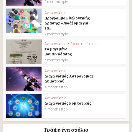
2 months πρίν
Ανακοινώσεις
Πρόγραμμα Εθελοντικής
Δράσης: «Νοιάζομαι για
τα...
2 months πρίν
Ανακοινώσεις
•
Δραστηριότητες
Το μαγεμένο
μουσικόδασος
3 months πρίν
Ανακοινώσεις
Διαγωνισμός Αστρονομίας
Δημοτικού
4 months πρίν
Ανακοινώσεις
Διαγωνισμός Ρομποτικής
4 months πρίν
Γράψε ένα σχόλιο