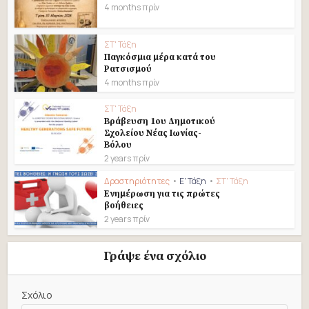
4 months πρίν
ΣΤ' Τάξη
Παγκόσμια μέρα κατά του
Ρατσισμού
4 months πρίν
ΣΤ' Τάξη
Βράβευση 1ου Δημοτικού
Σχολείου Νέας Ιωνίας-
Βόλου
2 years πρίν
Δραστηριότητες
•
Ε' Τάξη
•
ΣΤ' Τάξη
Eνημέρωση για τις πρώτες
βοήθειες
2 years πρίν
Γράψε ένα σχόλιο
Σχόλιο