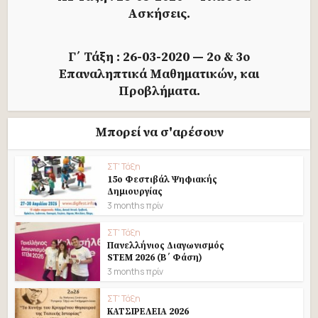
Ασκήσεις.
Γ΄ Τάξη : 26-03-2020 — 2ο & 3ο
Επαναληπτικά Μαθηματικών, και
Προβλήματα.
Μπορεί να σ'αρέσουν
ΣΤ' Τάξη
15ο Φεστιβάλ Ψηφιακής
Δημιουργίας
3 months πρίν
ΣΤ' Τάξη
Πανελλήνιος Διαγωνισμός
STEM 2026 (B΄ Φάση)
3 months πρίν
ΣΤ' Τάξη
ΚΑΤΣΙΡΕΛΕΙΑ 2026