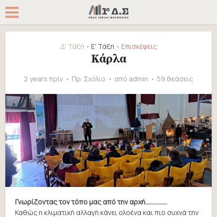
Δ' Τάξη
Ε' Τάξη
Επισκέψεις
•
•
Κάρλα
2 years πρίν
Πρ. Σχόλιο
από
admin
59 θεάσεις
Γνωρίζοντας τον τόπο μας από την αρχή……………
Καθώς η κλιματική αλλαγή κάνει ολοένα και πιο συχνά την