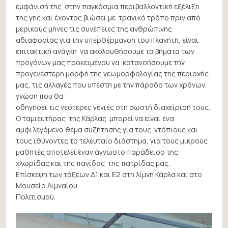
εμφάνισή της στην παγκόσμια περιβαλλοντική εξέλιξη
της γης και έχοντας βιώσει με τραγικό τρόπο πριν από
μερικούς μήνες τις συνέπειες της ανθρώπινης
αδιαφορίας για την υπερθέρμανση του πλανήτη, είναι
επιτακτική ανάγκη να ακολουθήσουμε τα βήματα των
προγόνων μας προκειμένου να κατανοήσουμε την
προγενέστερη μορφή της γεωμορφολογίας της περιοχής
μας, τις αλλαγές που υπέστη με την πάροδο των χρόνων,
γνώση που θα
οδηγήσει τις νεότερες γενιές στη σωστή διαχείρισή τους.
Ο ταμιευτήρας της Κάρλας μπορεί να είναι ένα
αμφιλεγόμενο θέμα συζήτησης για τους ντόπιους και
τους ιθύνοντες το τελευταίο διάστημα, για τους μικρούς
μαθητές αποτελεί έναν άγνωστο παράδεισο της
χλωρίδας και της πανίδας της πατρίδας μας.
Επίσκεψη των τάξεων Δ1 και Ε2 στη λίμνη Κάρλα και στο
Μουσείο Λιμναίου
Πολιτισμού.