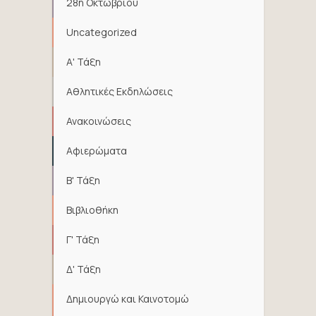
28η Οκτωβρίου
Uncategorized
Α' Τάξη
Αθλητικές Εκδηλώσεις
Ανακοινώσεις
Αφιερώματα
Β' Τάξη
Βιβλιοθήκη
Γ' Τάξη
Δ' Τάξη
Δημιουργώ και Καινοτομώ