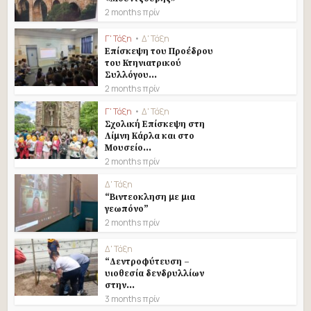
2 months πρίν
Γ' Τάξη
•
Δ' Τάξη
Επίσκεψη του Προέδρου
του Κτηνιατρικού
Συλλόγου...
2 months πρίν
Γ' Τάξη
•
Δ' Τάξη
Σχολική Επίσκεψη στη
Λίμνη Κάρλα και στο
Μουσείο...
2 months πρίν
Δ' Τάξη
“Βιντεοκληση με μια
γεωπόνο”
2 months πρίν
Δ' Τάξη
“Δεντροφύτευση –
υιοθεσία δενδρυλλίων
στην...
3 months πρίν