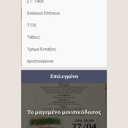
ΣΤ' Τάξη
Σχολικοί Επέτειοι
Τ.Π.Ε
Τάξεις
Τμήμα Ένταξης
Χριστούγεννα
Επιλεγμένα
Το μαγεμένο μουσικόδασος