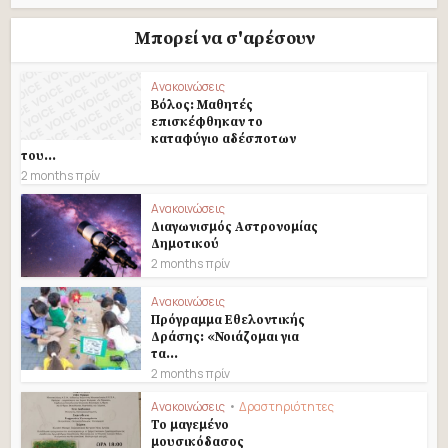
Μπορεί να σ'αρέσουν
Ανακοινώσεις
Βόλος: Μαθητές
επισκέφθηκαν το
καταφύγιο αδέσποτων
του...
2 months πρίν
Ανακοινώσεις
Διαγωνισμός Αστρονομίας
Δημοτικού
2 months πρίν
Ανακοινώσεις
Πρόγραμμα Εθελοντικής
Δράσης: «Νοιάζομαι για
τα...
2 months πρίν
Ανακοινώσεις
•
Δραστηριότητες
Το μαγεμένο
μουσικόδασος