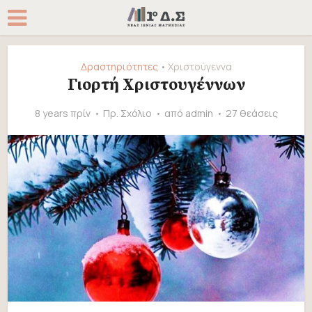
Δραστηριότητες
Χριστούγεννα
•
Γιορτή Χριστουγέννων
8 years πρίν
Πρ. Σχόλιο
από
admin
27 θεάσεις