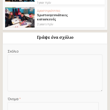
1 year πρίν
Δραστηριότητες
Χριστουγεννιάτικες
κατασκευές
2 years πρίν
Γράψε ένα σχόλιο
Σχόλιο
Όνομα
*