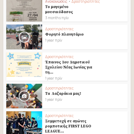
Ανακοινώσεις
•
Δραστηριότητες
Το μαγεμένο
μουσικόδασος
3 months πρίν
Δραστηριότητες
Φορητό πλανητάριο
1 year πρίν
Δραστηριότητες
Έπαινος 1ου Δημοτικού
Σχολείου Νέας Ιωνίας για
τη...
1 year πρίν
Δραστηριότητες
Τα Λαζαράκια μας!
1 year πρίν
Δραστηριότητες
Συμμετοχή σε αγώνες
ρομποτικής FIRST LEGO
LEAGUE...