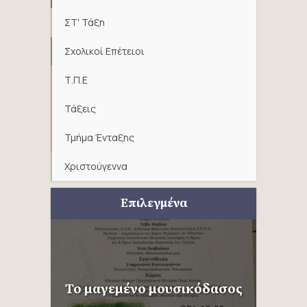
ΣΤ' Τάξη
Σχολικοί Επέτειοι
Τ.Π.Ε
Τάξεις
Τμήμα Ένταξης
Χριστούγεννα
Επιλεγμένα
Το μαγεμένο μουσικόδασος