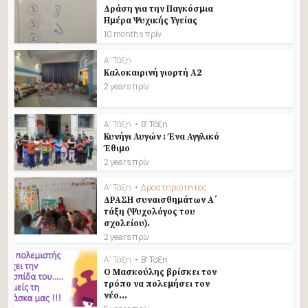
Δράση για την Παγκόσμια
Ημέρα Ψυχικής Υγείας
10 months πρίν
Α' Τάξη
Καλοκαιρινή γιορτή Α2
2 years πρίν
Α' Τάξη
•
Β' Τάξη
Κυνήγι Αυγών : Ένα Αγγλικό
Έθιμο
2 years πρίν
Α' Τάξη
•
Δραστηριότητες
ΔΡΑΣΗ συναισθημάτων Α΄
τάξη (Ψυχολόγος του
σχολείου).
2 years πρίν
Α' Τάξη
•
Β' Τάξη
Ο Μασκούλης βρίσκει τον
τρόπο να πολεμήσει τον
νέο...