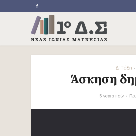
Δ' Τάξη
•
Άσκηση δημ
5 years πρίν
Πρ.