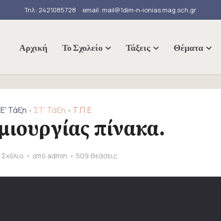
Τηλ: 2421085728
email: mail@1dim-n-ionias.mag.sch.gr
Αρχική
Το Σχολείο
Τάξεις
Θέματα
Ε' Τάξη
ΣΤ' Τάξη
Τ.Π.Ε
•
•
ιουργίας πίνακα.
 Σχόλιο
από
admin
509 θεάσεις