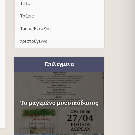
Τ.Π.Ε
Τάξεις
Τμήμα Ένταξης
Χριστούγεννα
Επιλεγμένα
Το μαγεμένο μουσικόδασος