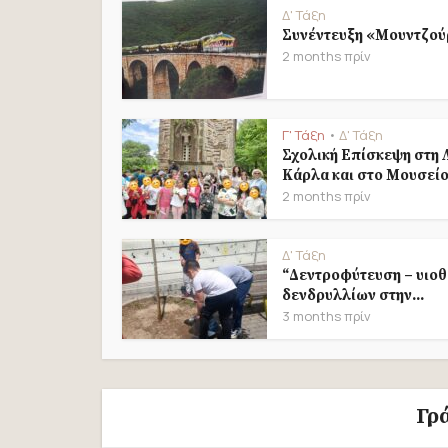
Δ' Τάξη
Συνέντευξη «Μουντζού
2 months πρίν
Γ' Τάξη
Δ' Τάξη
•
Σχολική Επίσκεψη στη 
Κάρλα και στο Μουσείο.
2 months πρίν
Δ' Τάξη
“Δεντροφύτευση – υιοθ
δενδρυλλίων στην...
3 months πρίν
Γρ