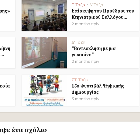
Γ' Τάξη
Δ' Τάξη
•
ρης»
Επίσκεψη του Προέδρου του
Κτηνιατρικού Συλλόγου...
2 months πρίν
Δ' Τάξη
Λίμνη
“Βιντεοκληση με μια
..
γεωπόνο”
2 months πρίν
ΣΤ' Τάξη
εσία
15ο Φεστιβάλ Ψηφιακής
Δημιουργίας
3 months πρίν
άψε ένα σχόλιο